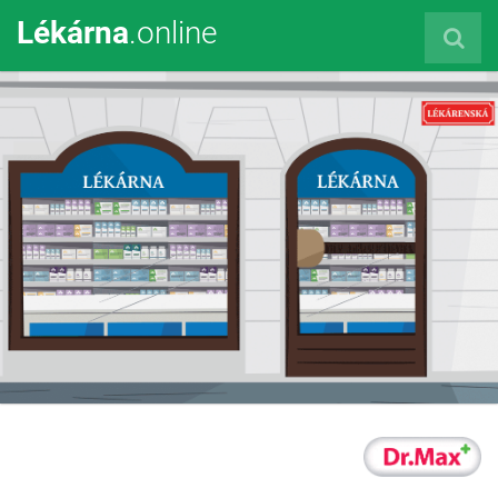
Lékárna
.online