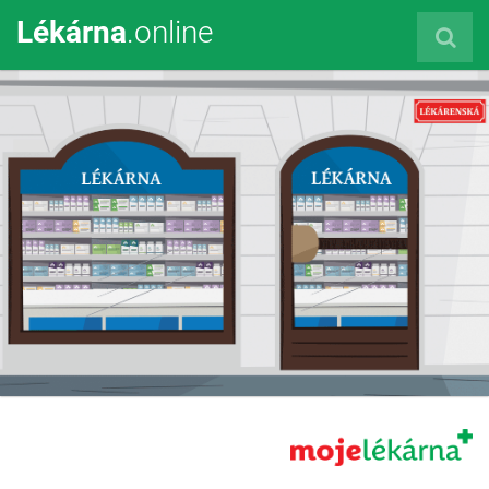
Lékárna
.online