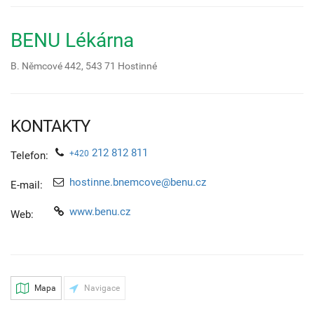
BENU Lékárna
B. Němcové 442,
543 71
Hostinné
KONTAKTY
212 812 811
+420
Telefon:
hostinne.bnemcove@benu.cz
E-mail:
www.benu.cz
Web:
Mapa
Navigace