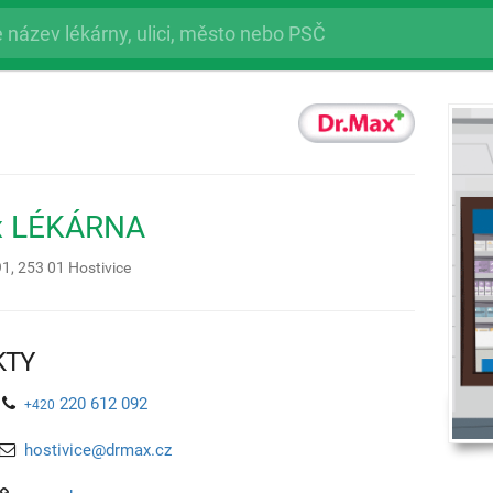
x LÉKÁRNA
91,
253 01
Hostivice
KTY
220 612 092
+420
hostivice@drmax.cz