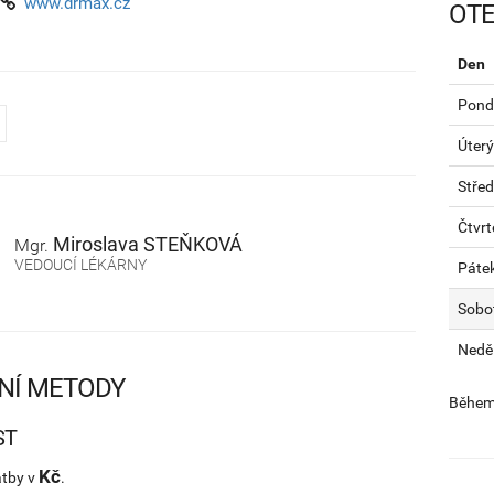
www.drmax.cz
OTE
Den
Pondě
Úterý
Stře
Čtvrt
Miroslava
STEŇKOVÁ
Mgr.
VEDOUCÍ LÉKÁRNY
Páte
Sobo
Nedě
NÍ METODY
Během 
ST
Kč
atby v
.