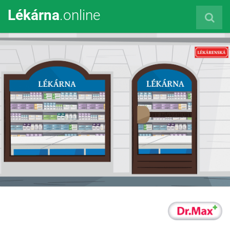
Lékárna
.online