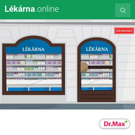
Lékárna
.online