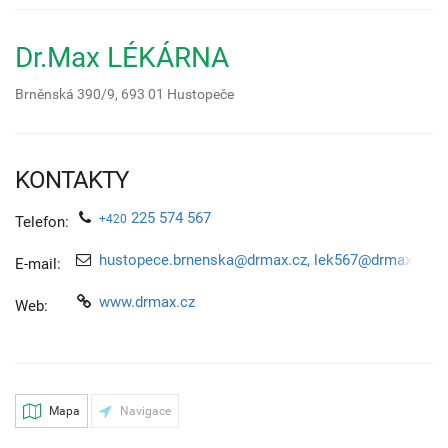
Dr.Max LÉKÁRNA
Brněnská 390/9,
693 01
Hustopeče
KONTAKTY
225 574 567
+420
Telefon:
hustopece.brnenska@drmax.cz, lek567@drmax.cz
E-mail:
www.drmax.cz
Web:
Mapa
Navigace