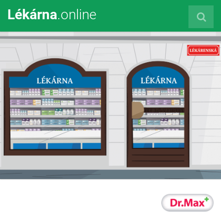
Lékárna
.online