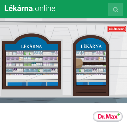
Lékárna
.online