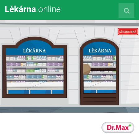
Lékárna
.online