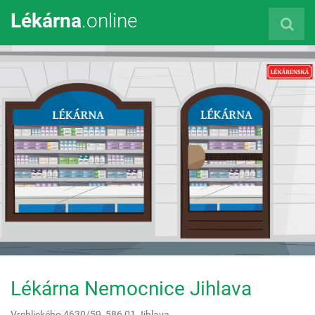
Lékárna
.online
Lékárna Nemocnice Jihlava
Vrchlického 4630/59,
586 01
Jihlava