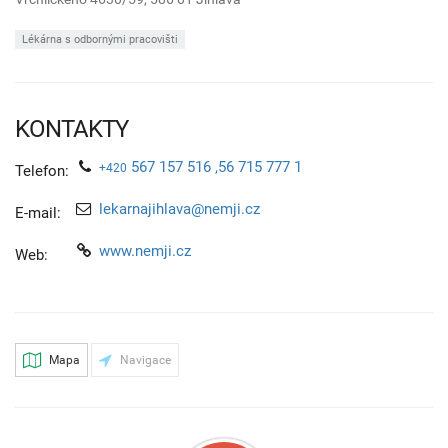
Lékárna s odbornými pracovišti
KONTAKTY
567 157 516 ,56 715 777 1
+420
Telefon:
lekarnajihlava@nemji.cz
E-mail:
www.nemji.cz
Web:
Mapa
Navigace