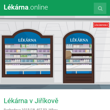
Lékárna
.online
Lékárna v Jiříkově
Svobodova 1015/18,
407 53
Jiříkov