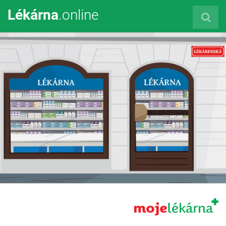
Lékárna
.online