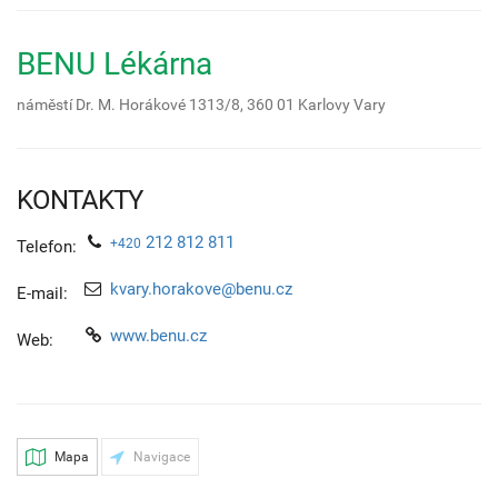
BENU Lékárna
náměstí Dr. M. Horákové 1313/8,
360 01
Karlovy Vary
KONTAKTY
212 812 811
+420
Telefon:
kvary.horakove@benu.cz
E-mail:
www.benu.cz
Web:
Mapa
Navigace