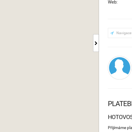
Web:
Navigace
PLATEB
HOTOVO
Příjímáme pl