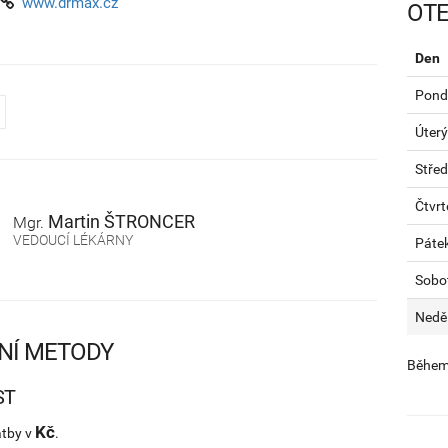
www.drmax.cz
OTE
Den
Pondě
Úterý
Stře
Čtvrt
Martin
ŠTRONCER
Mgr.
VEDOUCÍ LÉKÁRNY
Páte
Sobo
Nedě
NÍ METODY
Během 
ST
Kč
atby v
.