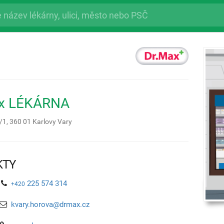
ax LÉKÁRNA
/1,
360 01
Karlovy Vary
KTY
225 574 314
+420
kvary.horova@drmax.cz