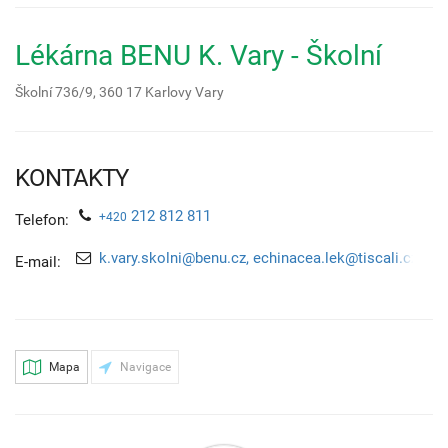
Lékárna BENU K. Vary - Školní
Školní 736/9,
360 17
Karlovy Vary
KONTAKTY
212 812 811
+420
Telefon:
k.vary.skolni@benu.cz, echinacea.lek@tiscali.cz
E-mail:
Mapa
Navigace