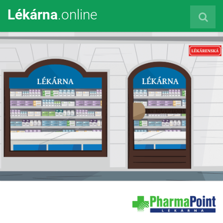
Lékárna
.online