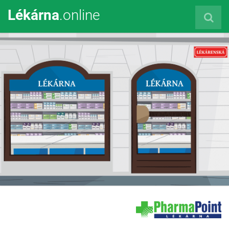
Lékárna
.online