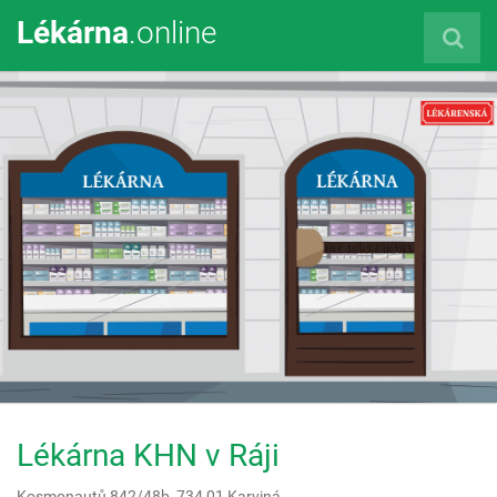
Lékárna
.online
Lékárna KHN v Ráji
Kosmonautů 842/48b,
734 01
Karviná