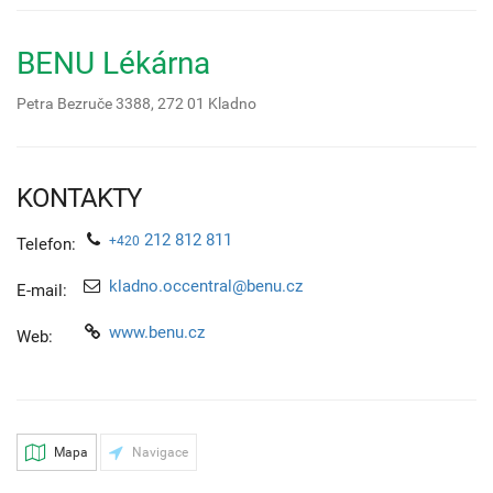
BENU Lékárna
Petra Bezruče 3388,
272 01
Kladno
KONTAKTY
212 812 811
+420
Telefon:
kladno.occentral@benu.cz
E-mail:
www.benu.cz
Web:
Mapa
Navigace