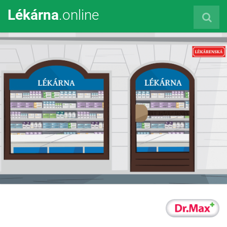
Lékárna
.online