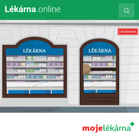
Lékárna
.online