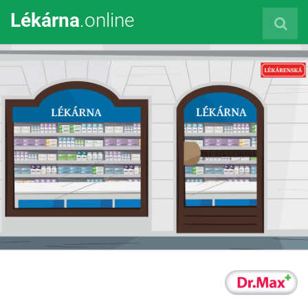
Lékárna
.online