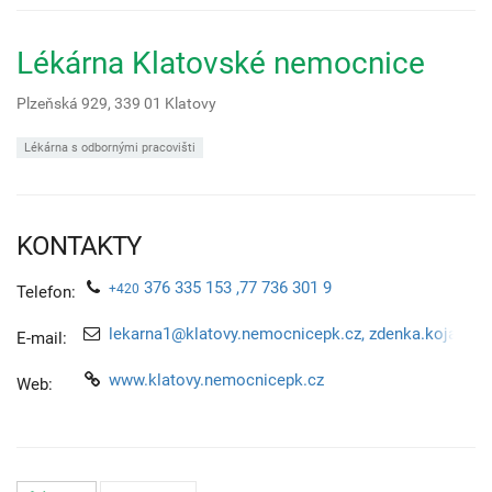
Lékárna Klatovské nemocnice
Plzeňská 929,
339 01
Klatovy
Lékárna s odbornými pracovišti
KONTAKTY
376 335 153 ,77 736 301 9
+420
Telefon:
lekarna1@klatovy.nemocnicepk.cz, zdenka.kojanov
E-mail:
www.klatovy.nemocnicepk.cz
Web: