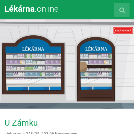
Lékárna
.online
U Zámku
Linhartova 243/25,
293 06
Kosmonosy