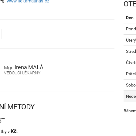
www.ilekarnaunas.cz
OTE
Den
Pondě
Úterý
Stře
Čtvrt
Irena
MALÁ
Mgr.
VEDOUCÍ LÉKÁRNY
Páte
Sobo
Nedě
NÍ METODY
Během 
ST
Kč
atby v
.