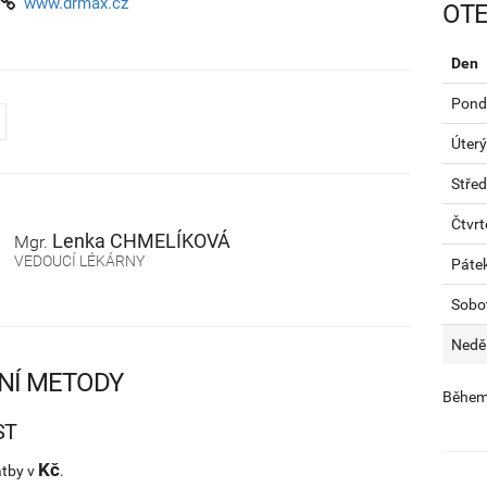
www.drmax.cz
OTE
Den
Pondě
Úterý
Stře
Čtvrt
Lenka
CHMELÍKOVÁ
Mgr.
VEDOUCÍ LÉKÁRNY
Páte
Sobo
Nedě
NÍ METODY
Během 
ST
Kč
atby v
.