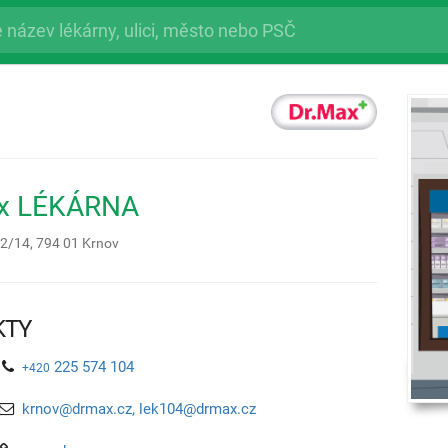
ax LÉKÁRNA
2/14,
794 01
Krnov
KTY
225 574 104
+420
krnov@drmax.cz, lek104@drmax.cz