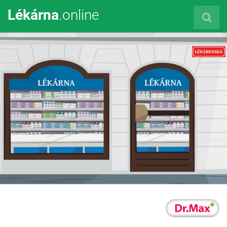
Lékárna
.online