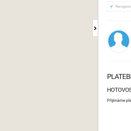
Navigace
PLATEB
HOTOVO
Příjímáme pl