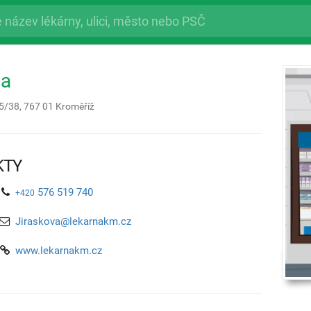
na
5/38,
767 01
Kroměříž
KTY
576 519 740
+420
Jiraskova@lekarnakm.cz
www.lekarnakm.cz