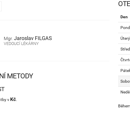
OTE
Den
Pondě
Jaroslav
FILGAS
Mgr.
Úterý
VEDOUCÍ LÉKÁRNY
Stře
Čtvrt
Páte
NÍ METODY
Sobo
ST
Nedě
Kč
atby v
.
Během 