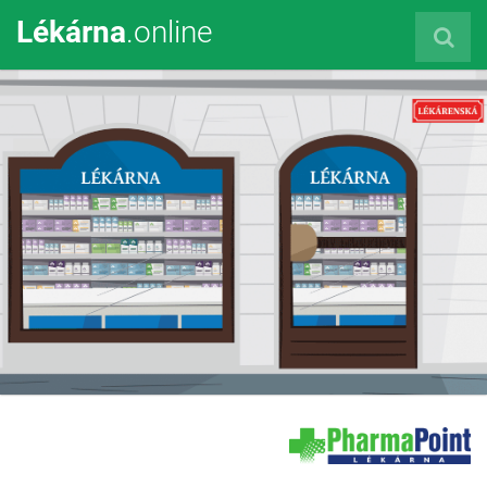
Lékárna
.online