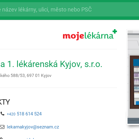
a 1. lékárenská Kyjov, s.r.o.
ského 588/53,
697 01
Kyjov
KTY
518 614 524
+420
lekarnakyjov@seznam.cz