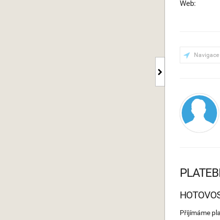
Web:
Navigace
PLATEB
HOTOVO
Příjímáme pl