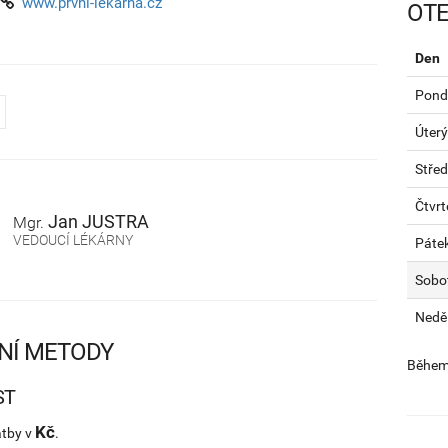
www.prvni-lekarna.cz
OTE
Den
Pondě
Úterý
Stře
Čtvrt
Jan
JUSTRA
Mgr.
VEDOUCÍ LÉKÁRNY
Páte
Sobo
Nedě
NÍ METODY
Během 
ST
Kč
atby v
.