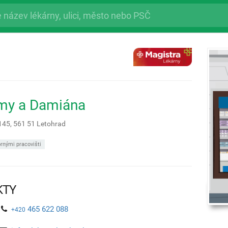
my a Damiána
145,
561 51
Letohrad
rnými pracovišti
KTY
465 622 088
+420