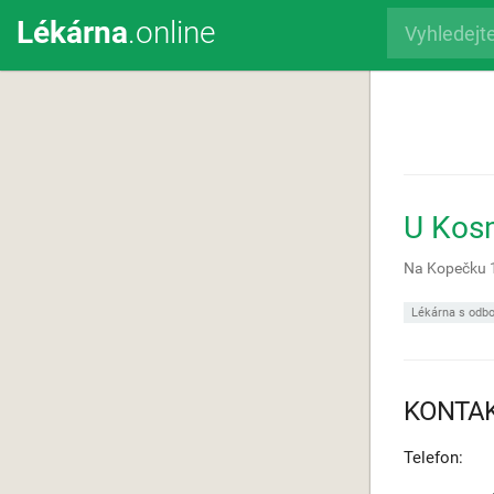
Lékárna
.online
U Kos
Na Kopečku 
Lékárna s odbo
KONTA
Telefon: