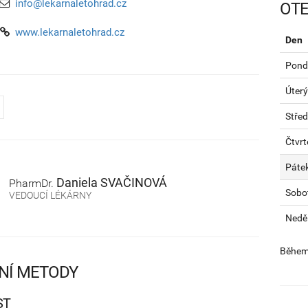
info@lekarnaletohrad.cz
OTE
www.lekarnaletohrad.cz
Den
Pondě
Úterý
Stře
Čtvrt
Páte
Daniela
SVAČINOVÁ
PharmDr.
Sobo
VEDOUCÍ LÉKÁRNY
Nedě
Během 
NÍ METODY
ST