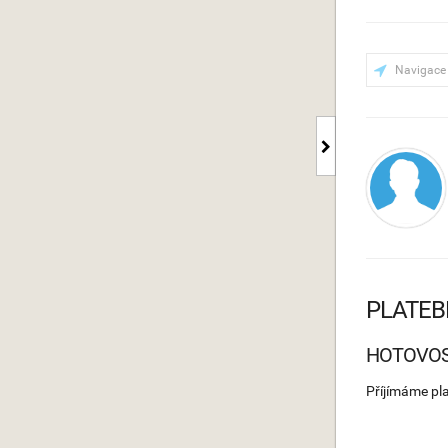
Navigace
PLATEB
HOTOVO
Příjímáme pl