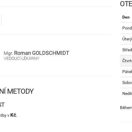
OTE
Den
Pondě
Úterý
Stře
Roman
GOLDSCHMIDT
Mgr.
VEDOUCÍ LÉKÁRNY
Čtvrt
Páte
Sobo
NÍ METODY
Nedě
ST
Během 
Kč
atby v
.