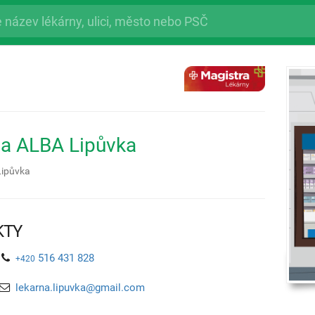
na ALBA Lipůvka
Lipůvka
KTY
516 431 828
+420
lekarna.lipuvka@gmail.com