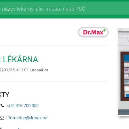
x LÉKÁRNA
2201/35,
412 01
Litoměřice
KTY
416 700 352
+420
litomerice@drmax.cz