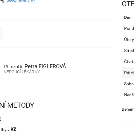
www.drmax.cz
OTE
Den
Pondě
Úterý
Stře
Čtvrt
Petra
EIGLEROVÁ
PharmDr.
VEDOUCÍ LÉKÁRNY
Páte
Sobo
Nedě
NÍ METODY
Během 
ST
Kč
atby v
.