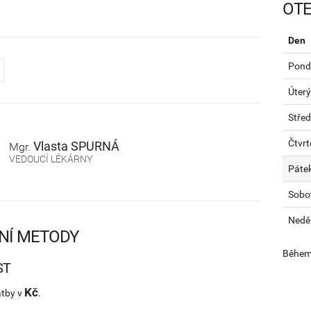
OTE
Den
Pondě
Úterý
Stře
Čtvrt
Vlasta
SPURNÁ
Mgr.
VEDOUCÍ LÉKÁRNY
Páte
Sobo
Nedě
NÍ METODY
Během 
ST
Kč
atby v
.