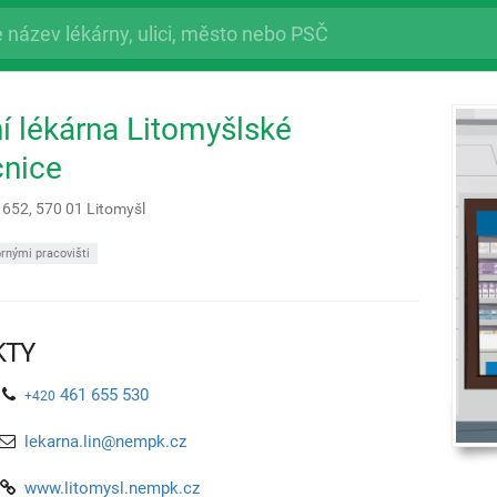
í lékárna Litomyšlské
nice
ě 652,
570 01
Litomyšl
rnými pracovišti
KTY
461 655 530
+420
lekarna.lin@nempk.cz
www.litomysl.nempk.cz