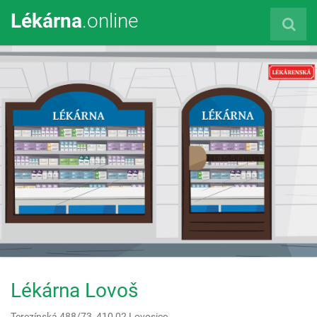
Lékárna
.online
Lékárna Lovoš
Terezínská 488/73,
410 02
Lovosice