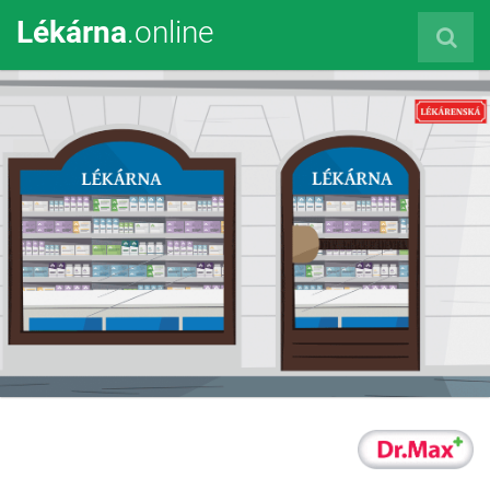
Lékárna
.online