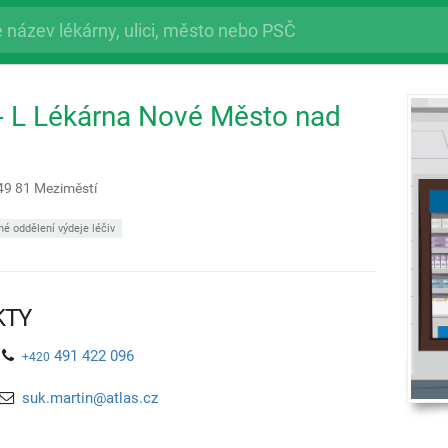
 L Lékárna Nové Město nad
49 81
Meziměstí
é oddělení výdeje léčiv
KTY
491 422 096
+420
suk.martin@atlas.cz