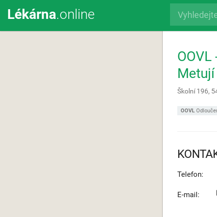
Lékárna
.online
OOVL -
Metují
Školní 196,
5
OOVL
Odloučen
KONTA
Telefon:
E-mail: