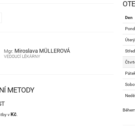
OTE
Den
Pondě
Úterý
Miroslava
MÜLLEROVÁ
Mgr.
Stře
VEDOUCÍ LÉKÁRNY
Čtvrt
Páte
Sobo
NÍ METODY
Nedě
ST
Během 
Kč
atby v
.