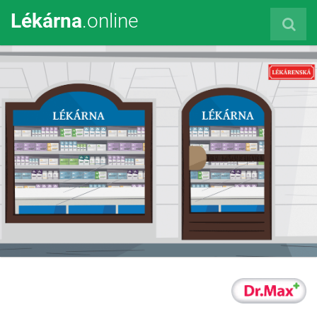
Lékárna
.online