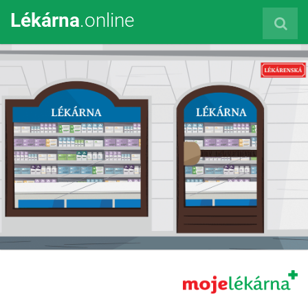
Lékárna
.online