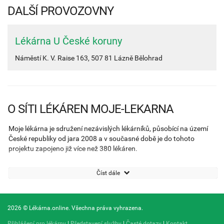
DALŠÍ PROVOZOVNY
Lékárna U České koruny
Náměstí K. V. Raise 163,
507 81
Lázně Bělohrad
O SÍTI LÉKÁREN MOJE-LEKARNA
Moje lékárna je sdružení nezávislých lékárníků, působící na území
České republiky od jara 2008 a v současné době je do tohoto
projektu zapojeno již více než 380 lékáren.
Cílem tohoto seskupení je zkvalitnění nabídky výrobků a služeb za
Číst dále
pomoci vzájemné spolupráce. V lékárnách označených logem
projektu naleznete odborné poradenství se speciálním zaměřením
na geriatrické pacienty, včetně informačních letáků pojednávajících
2026 © Lékárna.online. Všechna práva vyhrazena.
o problémech spojených se stářím. Lékárny tohoto sdružení jsou
pravidelně proškolovány za odborné garance České gerontologické
Přihlášení pro lékárny
|
Představení služby
|
Časté dotazy
|
Kontakt