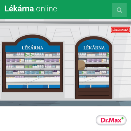
Lékárna
.online