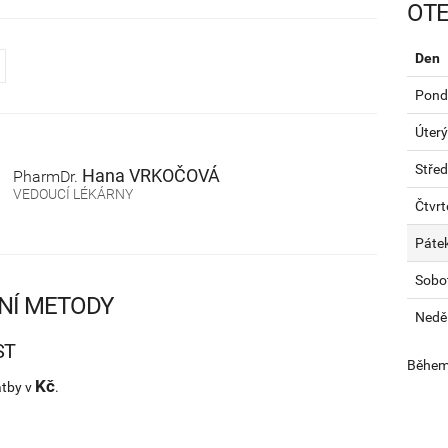
OTE
Den
Pondě
Úterý
Stře
Hana
VRKOČOVÁ
PharmDr.
VEDOUCÍ LÉKÁRNY
Čtvrt
Páte
Sobo
NÍ METODY
Nedě
ST
Během 
Kč
atby v
.