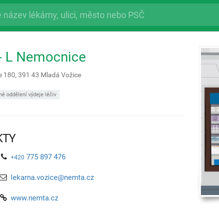
- L Nemocnice
e 180,
391 43
Mladá Vožice
é oddělení výdeje léčiv
KTY
775 897 476
+420
lekarna.vozice@nemta.cz
www.nemta.cz