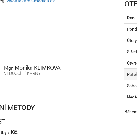
www.lekarna-medica.cz
OTE
Den
Pondě
Úterý
Stře
Čtvrt
Monika
KLIMKOVÁ
Mgr.
VEDOUCÍ LÉKÁRNY
Páte
Sobo
Nedě
NÍ METODY
Během 
ST
Kč
atby v
.