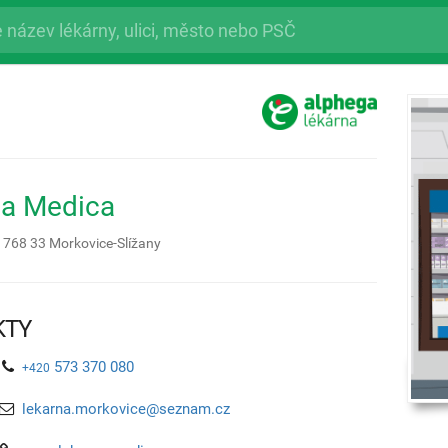
na Medica
,
768 33
Morkovice-Slížany
KTY
573 370 080
+420
lekarna.morkovice@seznam.cz