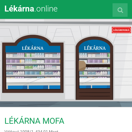
Lékárna
.online
LÉKÁRNA MOFA
Višňová 1008/1,
434 01
Most