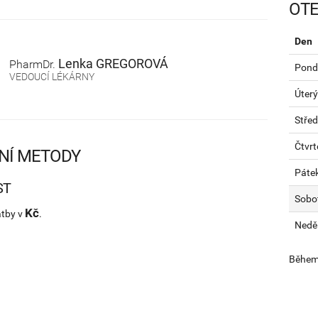
OTE
Den
Lenka
GREGOROVÁ
PharmDr.
Pondě
VEDOUCÍ LÉKÁRNY
Úterý
Stře
Čtvrt
NÍ METODY
Páte
ST
Sobo
Kč
atby v
.
Nedě
Během 