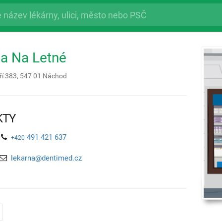
a Na Letné
ří 383,
547 01
Náchod
KTY
491 421 637
+420
lekarna@dentimed.cz