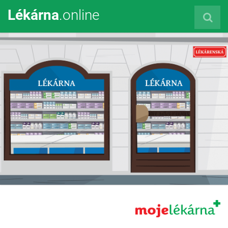
Lékárna
.online