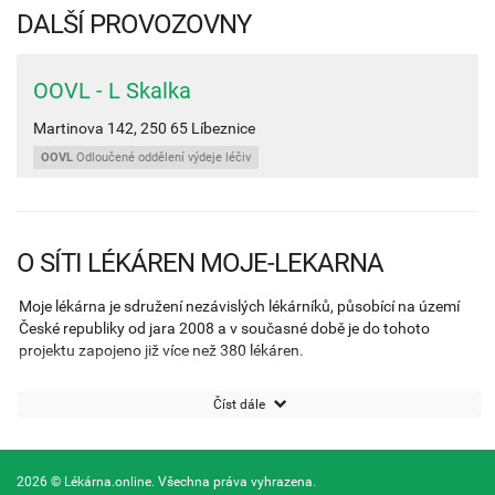
DALŠÍ PROVOZOVNY
OOVL - L Skalka
Martinova 142,
250 65
Líbeznice
OOVL
Odloučené oddělení výdeje léčiv
O SÍTI LÉKÁREN MOJE-LEKARNA
Moje lékárna je sdružení nezávislých lékárníků, působící na území
České republiky od jara 2008 a v současné době je do tohoto
projektu zapojeno již více než 380 lékáren.
Cílem tohoto seskupení je zkvalitnění nabídky výrobků a služeb za
Číst dále
pomoci vzájemné spolupráce. V lékárnách označených logem
projektu naleznete odborné poradenství se speciálním zaměřením
na geriatrické pacienty, včetně informačních letáků pojednávajících
2026 © Lékárna.online. Všechna práva vyhrazena.
o problémech spojených se stářím. Lékárny tohoto sdružení jsou