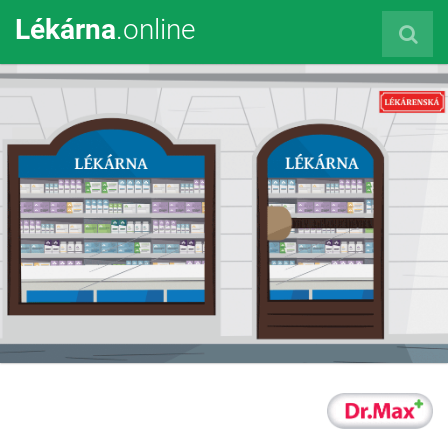
Lékárna
.online