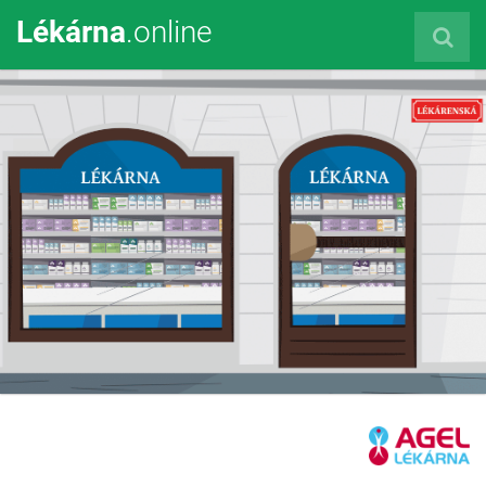
Lékárna
.online