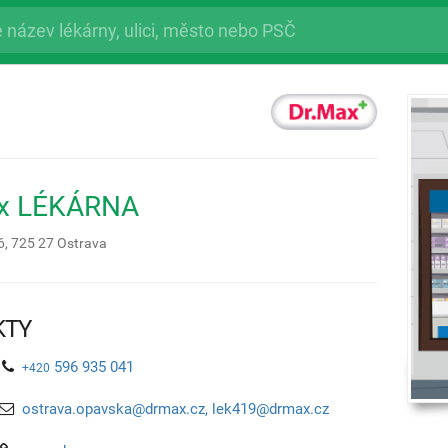
ax LÉKÁRNA
6,
725 27
Ostrava
KTY
596 935 041
+420
ostrava.opavska@drmax.cz, lek419@drmax.cz