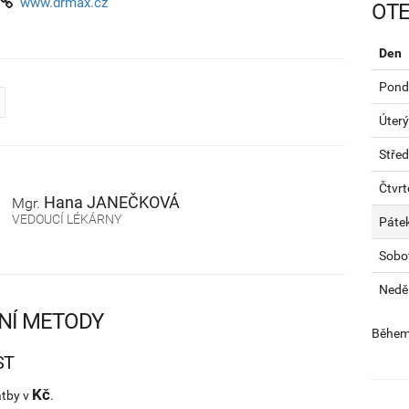
www.drmax.cz
OTE
Den
Pondě
Úterý
Stře
Čtvrt
Hana
JANEČKOVÁ
Mgr.
VEDOUCÍ LÉKÁRNY
Páte
Sobo
Nedě
NÍ METODY
Během 
ST
Kč
atby v
.