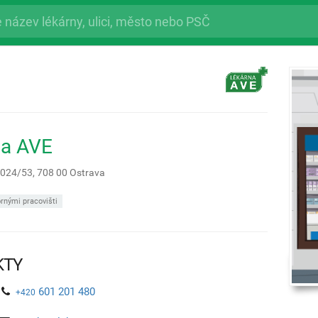
na AVE
 1024/53,
708 00
Ostrava
rnými pracovišti
KTY
601 201 480
+420