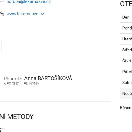
poruba@lekarnaave.cz
OTE
www.lekarnaave.cz
Den
Pondě
Úterý
Stře
Čtvrt
Páte
Anna
BARTOŠÍKOVÁ
PharmDr.
Sobo
VEDOUCÍ LÉKÁRNY
Nedě
Během 
NÍ METODY
ST