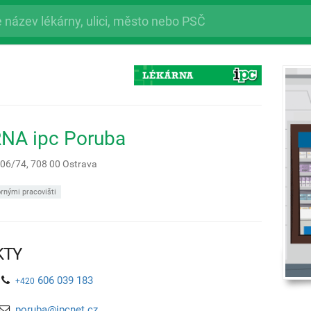
NA ipc Poruba
706/74,
708 00
Ostrava
rnými pracovišti
KTY
606 039 183
+420
poruba@ipcnet.cz