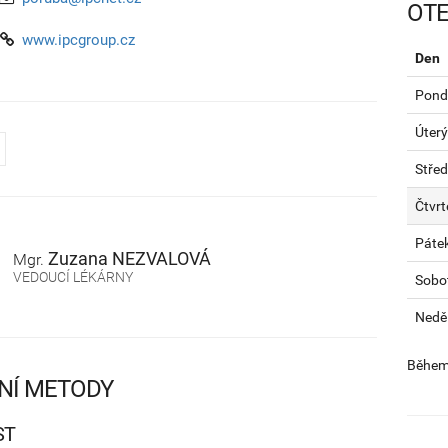
OTE
www.ipcgroup.cz
Den
Pondě
Úterý
Stře
Čtvrt
Páte
Zuzana
NEZVALOVÁ
Mgr.
VEDOUCÍ LÉKÁRNY
Sobo
Nedě
Během 
NÍ METODY
ST