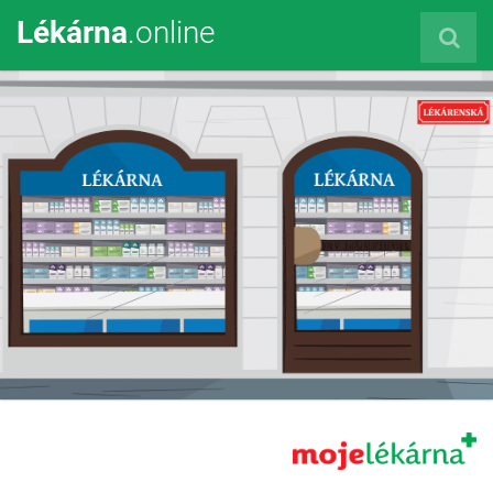
Lékárna
.online